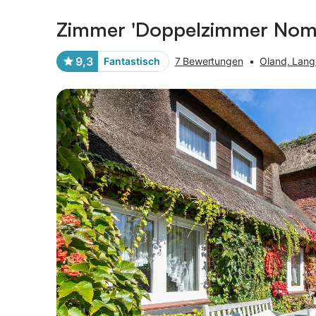
Zimmer 'Doppelzimmer Nomm
Bilder
Ausstattung
Bewertungen
9,3
Fantastisch
7 Bewertungen
•
Oland, Lan