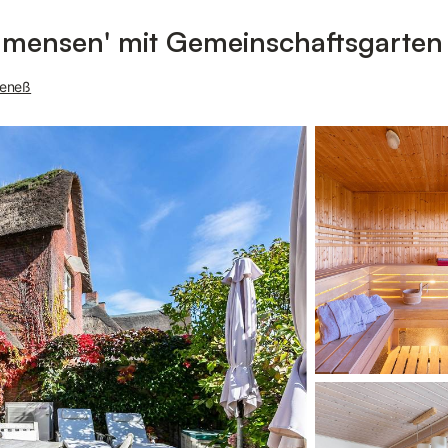
ensen' mit Gemeinschaftsgarten 
geneß