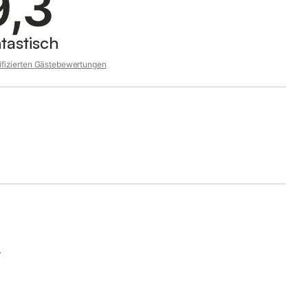
9,3
tastisch
rifizierten Gästebewertungen
r